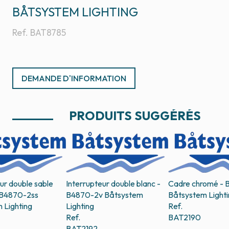
BÅTSYSTEM LIGHTING
Ref.
BAT8785
DEMANDE D'INFORMATION
PRODUITS SUGGÉRÉS
ur double sable
Interrupteur double blanc -
Cadre chromé - 
 B4870-2ss
B4870-2v
Båtsystem
Båtsystem Lighti
 Lighting
Lighting
Ref.
Ref.
BAT2190
BAT2192