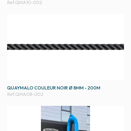
Ref.
QMA10-002
QUAYMALO COULEUR NOIR Ø 8MM - 200M
Ref.
QMA08-002