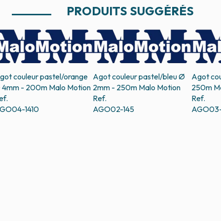
PRODUITS SUGGÉRÉS
got couleur pastel/orange
Agot couleur pastel/bleu Ø
Agot cou
 4mm - 200m
Malo Motion
2mm - 250m
Malo Motion
250m
Ma
ef.
Ref.
Ref.
GO04-1410
AGO02-145
AGO03-