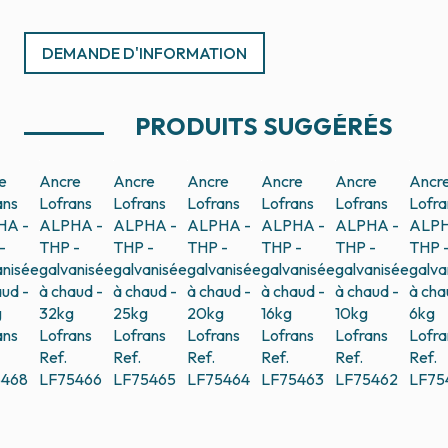
DEMANDE D'INFORMATION
PRODUITS SUGGÉRÉS
e
Ancre
Ancre
Ancre
Ancre
Ancre
Ancr
ans
Lofrans
Lofrans
Lofrans
Lofrans
Lofrans
Lofra
HA -
ALPHA -
ALPHA -
ALPHA -
ALPHA -
ALPHA -
ALPH
-
THP -
THP -
THP -
THP -
THP -
THP 
anisée
galvanisée
galvanisée
galvanisée
galvanisée
galvanisée
galva
aud -
à chaud -
à chaud -
à chaud -
à chaud -
à chaud -
à cha
g
32kg
25kg
20kg
16kg
10kg
6kg
ans
Lofrans
Lofrans
Lofrans
Lofrans
Lofrans
Lofra
Ref.
Ref.
Ref.
Ref.
Ref.
Ref.
5468
LF75466
LF75465
LF75464
LF75463
LF75462
LF75