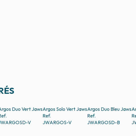
RÉS
Argos Duo Vert
Jaws
Argos Solo Vert
Jaws
Argos Duo Bleu
Jaws
Ar
Ref.
Ref.
Ref.
Re
JWARGOSD-V
JWARGOS-V
JWARGOSD-B
J