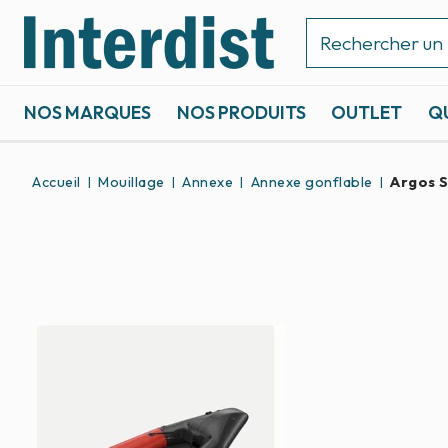
NOS MARQUES
NOS PRODUITS
OUTLET
Q
ACCASTILLAGE ET GRÉEMENT
SPORTS NAUTIQUES
Accueil
Mouillage
Annexe
Annexe gonflable
Argos 