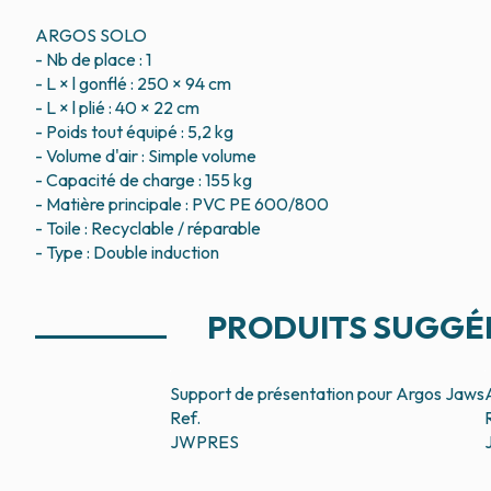
ARGOS SOLO
- Nb de place : 1
- L × l gonflé : 250 × 94 cm
- L × l plié : 40 × 22 cm
- Poids tout équipé : 5,2 kg
- Volume d'air : Simple volume
- Capacité de charge : 155 kg
- Matière principale : PVC PE 600/800
- Toile : Recyclable / réparable
PRODUITS SUGGÉ
Support de présentation pour Argos
Jaws
Ref.
JWPRES