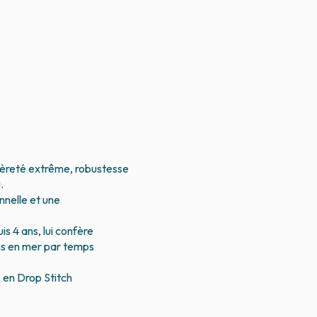
gèreté extrême, robustesse
.
onnelle et une
 4 ans, lui confère
ons en mer par temps
e en Drop Stitch