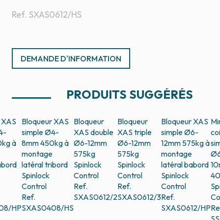
Ref.
SXAS0612/HS
DEMANDE D'INFORMATION
PRODUITS SUGGÉRÉS
r XAS
Bloqueur XAS
Bloqueur
Bloqueur
Bloqueur XAS
Mi
4-
simple Ø4-
XAS double
XAS triple
simple Ø6-
co
kg à
8mm 450kg à
Ø6-12mm
Ø6-12mm
12mm 575kg à
si
montage
575kg
575kg
montage
Ø
abord
latéral tribord
Spinlock
Spinlock
latéral babord
1
Spinlock
Control
Control
Spinlock
4
Control
Ref.
Ref.
Control
Sp
Ref.
SXAS0612/2
SXAS0612/3
Ref.
Co
08/HP
SXAS0408/HS
SXAS0612/HP
Re
SS