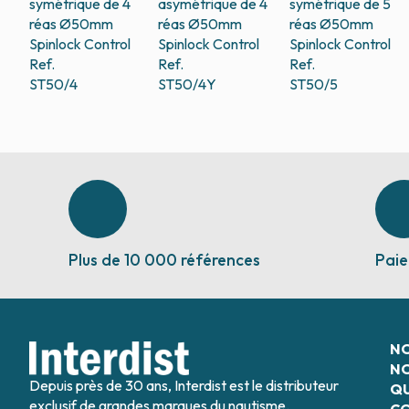
symétrique de 4
asymétrique de 4
symétrique de 5
réas Ø50mm
réas Ø50mm
réas Ø50mm
Spinlock Control
Spinlock Control
Spinlock Control
Ref.
Ref.
Ref.
ST50/4
ST50/4Y
ST50/5
Plus de 10 000 références
Paie
N
NO
Depuis près de 30 ans, Interdist est le distributeur
QU
exclusif de grandes marques du nautisme.
C