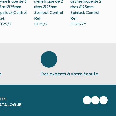
ymétrique de 3
symétrique de 2
asymétrique de 2
réas Ø25mm
réas Ø25mm
réas Ø25mm
pinlock Control
Spinlock Control
Spinlock Control
ef.
Ref.
Ref.
ST25/3
ST25/2
ST25/2Y
e
Des experts à votre écoute
TÉS
ATALOGUE