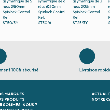
asymétrique de 5
symétrique de 6
asymétrique de 3
s
réas Ø50mm
réas Ø50mm
réas Ø25mm
Spinlock Control
Spinlock Control
Spinlock Control
S
Ref.
Ref.
Ref.
R
ST50/5Y
ST50/6
ST25/3Y
ment 100% sécurisé
Livraison rapid
OS MARQUES
ACTUALI
S PRODUITS
NOTRE C
I SOMMES-NOUS ?
ONTACTEZ-NOUS