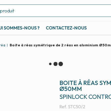
UI SOMMES-NOUS ?
CONTACTEZ-NOUS
 réa
Boite à réas symétrique de 2 réas en aluminium Ø50
BOITE À RÉAS SY
Ø50MM
SPINLOCK CONTR
Ref.
STC50/2