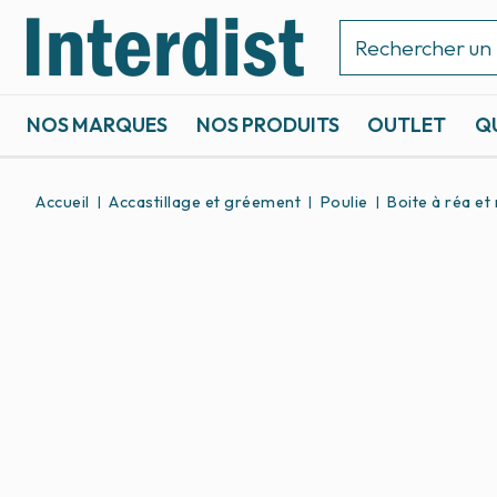
NOS MARQUES
NOS PRODUITS
OUTLET
Q
ACCASTILLAGE ET GRÉEMENT
SPORTS NAUTIQUES
Accueil
Accastillage et gréement
Poulie
Boite à réa et