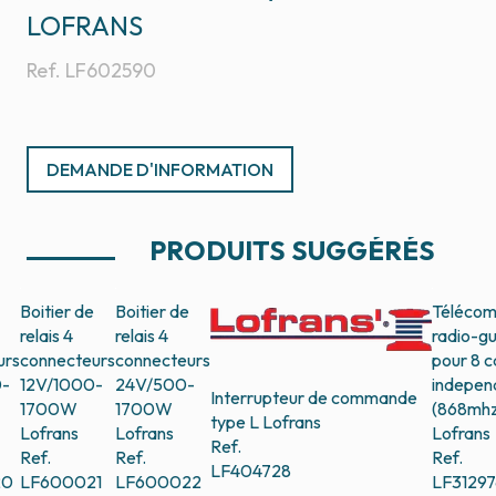
LOFRANS
Ref.
LF602590
DEMANDE D'INFORMATION
PRODUITS SUGGÉRÉS
Boitier de
Boitier de
Téléco
relais 4
relais 4
radio-g
urs
connecteurs
connecteurs
pour 8 
-
12V/1000-
24V/500-
indepen
Interrupteur de commande
1700W
1700W
(868mhz
type L
Lofrans
Lofrans
Lofrans
Lofrans
Ref.
Ref.
Ref.
Ref.
LF404728
20
LF600021
LF600022
LF31297