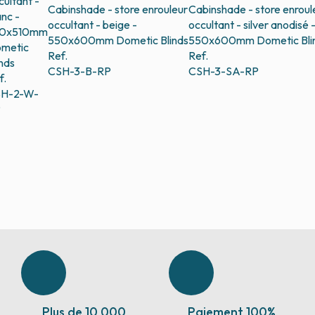
cultant -
Cabinshade - store enrouleur
Cabinshade - store enroul
anc -
occultant - beige -
occultant - silver anodisé 
0x510mm
550x600mm
Dometic Blinds
550x600mm
Dometic Bli
metic
Ref.
Ref.
inds
CSH-3-B-RP
CSH-3-SA-RP
f.
H-2-W-
P
Plus de 10 000
Paiement 100%