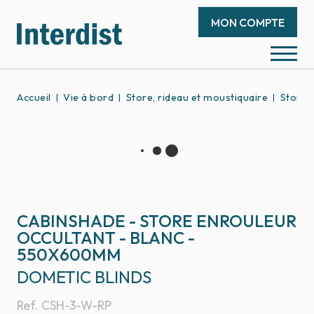
MON COMPTE
Accueil
Vie à bord
Store, rideau et moustiquaire
Store 
CABINSHADE - STORE ENROULEUR
OCCULTANT - BLANC -
550X600MM
DOMETIC BLINDS
Ref.
CSH-3-W-RP