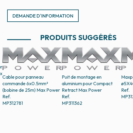
DEMANDE D'INFORMATION
PRODUITS SUGGÉRÉS
ur
x
Cable pour panneau
Puit de montage en
Maxpo
commande 6x0.5mm²
aluminium pour Compact
ø5X40
(bobine de 25m)
Max Power
Retract
Max Power
Ref.
Ref.
Ref.
MP31
MP312781
MP311362