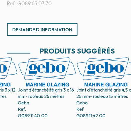
Ref.
G089.65.07.70
DEMANDE D'INFORMATION
PRODUITS SUGGÉRÉS
is 3 x 12
Joint d'étanchéité gris 3 x 16
Joint d'étanchéité gris 4,5 x
res
mm- rouleau 25 mètres
25 mm- rouleau 15 mètres
Gebo
Gebo
Ref.
Ref.
G089.11.40.00
G089.11.42.00