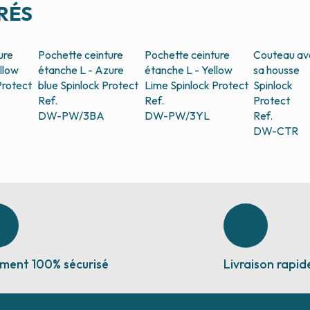
RÉS
ure
Pochette ceinture
Pochette ceinture
Couteau av
llow
étanche L - Azure
étanche L - Yellow
sa housse
Protect
blue
Spinlock Protect
Lime
Spinlock Protect
Spinlock
Ref.
Ref.
Protect
DW-PW/3BA
DW-PW/3YL
Ref.
DW-CTR
ment 100% sécurisé
Livraison rapid