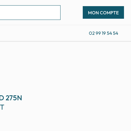
MON COMPTE
02 99 19 54 54
D 275N
CT