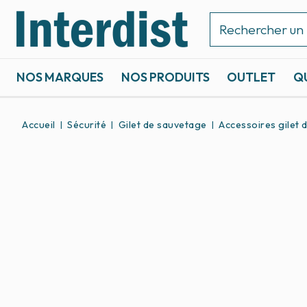
NOS MARQUES
NOS PRODUITS
OUTLET
Q
ACCASTILLAGE ET GRÉEMENT
SPORTS NAUTIQUES
Accueil
Sécurité
Gilet de sauvetage
Accessoires gilet 