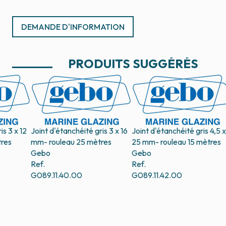
DEMANDE D'INFORMATION
PRODUITS SUGGÉRÉS
is 3 x 12
Joint d'étanchéité gris 3 x 16
Joint d'étanchéité gris 4,5 x
res
mm- rouleau 25 mètres
25 mm- rouleau 15 mètres
Gebo
Gebo
Ref.
Ref.
G089.11.40.00
G089.11.42.00