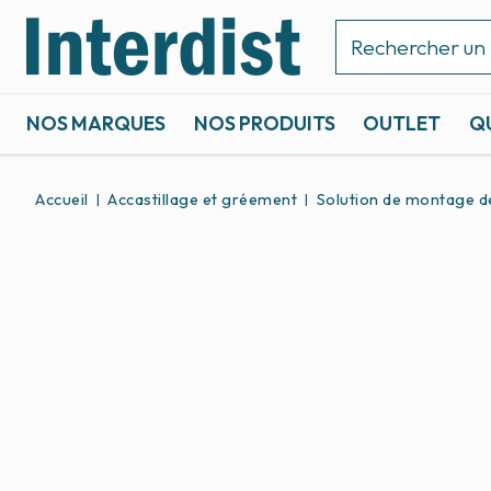
NOS MARQUES
NOS PRODUITS
OUTLET
Q
ACCASTILLAGE ET GRÉEMENT
SPORTS NAUTIQUES
Accueil
Accastillage et gréement
Solution de montage 