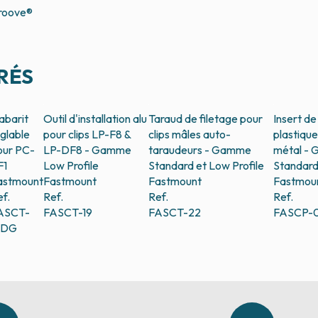
Groove®
RÉS
abarit
Outil d'installation alu
Taraud de filetage pour
Insert d
églable
pour clips LP-F8 &
clips mâles auto-
plastique
our PC-
LP-DF8 - Gamme
taraudeurs - Gamme
métal -
F1
Low Profile
Standard et Low Profile
Standard
astmount
Fastmount
Fastmount
Fastmou
ef.
Ref.
Ref.
Ref.
ASCT-
FASCT-19
FASCT-22
FASCP-
8DG