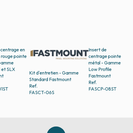
e centrage en
Insert de
 rouge pointe
centrage pointe
 Gamme
métal - Gamme
 et SLX
Low Profile
Kit d'entretien - Gamme
nt
Fastmount
Standard
Fastmount
Ref.
Ref.
01ST
FASCP-08ST
FASCT-06S