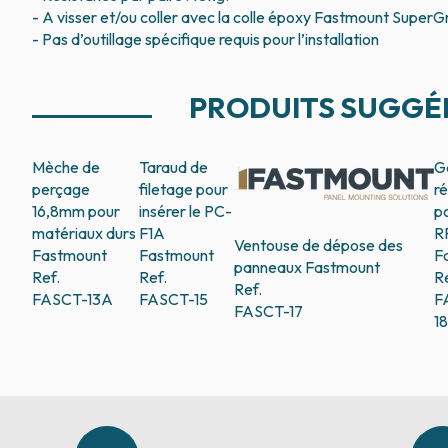
- A visser et/ou coller avec la colle époxy Fastmount Super
- Pas d’outillage spécifique requis pour l’installation
PRODUITS SUGGÉ
Mèche de
Taraud de
G
perçage
filetage pour
r
16,8mm pour
insérer le PC-
p
matériaux durs
F1A
R
Ventouse de dépose des
Fastmount
Fastmount
F
panneaux
Fastmount
Ref.
Ref.
R
Ref.
FASCT-13A
FASCT-15
F
FASCT-17
1