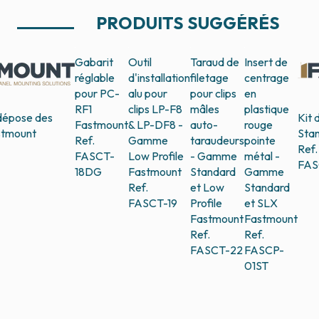
PRODUITS SUGGÉRÉS
Gabarit
Outil
Taraud de
Insert de
réglable
d'installation
filetage
centrage
pour PC-
alu pour
pour clips
en
RF1
clips LP-F8
mâles
plastique
dépose des
Kit 
Fastmount
& LP-DF8 -
auto-
rouge
stmount
Sta
Ref.
Gamme
taraudeurs
pointe
Ref.
FASCT-
Low Profile
- Gamme
métal -
FAS
18DG
Fastmount
Standard
Gamme
Ref.
et Low
Standard
FASCT-19
Profile
et SLX
Fastmount
Fastmount
Ref.
Ref.
FASCT-22
FASCP-
01ST