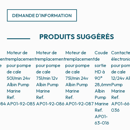
DEMANDE D'INFORMATION
PRODUITS SUGGÉRÉS
Moteur de
Moteur de
Moteur de
Coude
Contacte
ent
remplacement
remplacement
remplacement
de
électroni
e
pour pompe
pour pompe
pour pompe
sortie
pour po
de cale
de cale
de cale
HD à
de cale
50l/min 24v
75l/min 12v
75l/min 24v
90°
12/24v
Al
Albin Pump
Albin Pump
Albin Pump
28,6mm
Pump
Marine
Marine
Marine
Albin
Marine
Ref.
Ref.
Ref.
Pump
Ref.
084
AP01-92-085
AP01-92-086
AP01-92-087
Marine
AP01-66
Ref.
036
AP01-
63-016