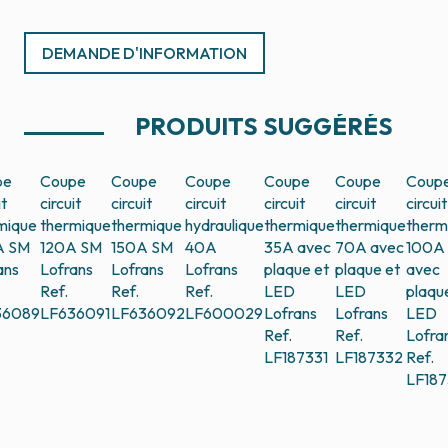
DEMANDE D'INFORMATION
PRODUITS SUGGÉRÉS
pe
Coupe
Coupe
Coupe
Coupe
Coupe
Coup
it
circuit
circuit
circuit
circuit
circuit
circuit
mique
thermique
thermique
hydraulique
thermique
thermique
therm
A SM
120A SM
150A SM
40A
35A avec
70A avec
100A
ans
Lofrans
Lofrans
Lofrans
plaque et
plaque et
avec
Ref.
Ref.
Ref.
LED
LED
plaqu
36089
LF636091
LF636092
LF600029
Lofrans
Lofrans
LED
Ref.
Ref.
Lofra
LF187331
LF187332
Ref.
LF18