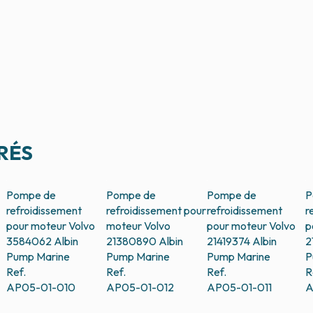
RÉS
Pompe de
Pompe de
Pompe de
P
refroidissement
refroidissement pour
refroidissement
r
pour moteur Volvo
moteur Volvo
pour moteur Volvo
p
3584062
Albin
21380890
Albin
21419374
Albin
2
Pump Marine
Pump Marine
Pump Marine
P
Ref.
Ref.
Ref.
R
AP05-01-010
AP05-01-012
AP05-01-011
A