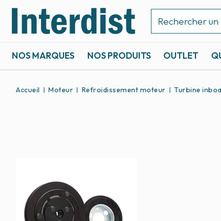
NOS MARQUES
NOS PRODUITS
OUTLET
Q
ACCASTILLAGE ET GRÉEMENT
SPORTS NAUTIQUES
Accueil
Moteur
Refroidissement moteur
Turbine inbo