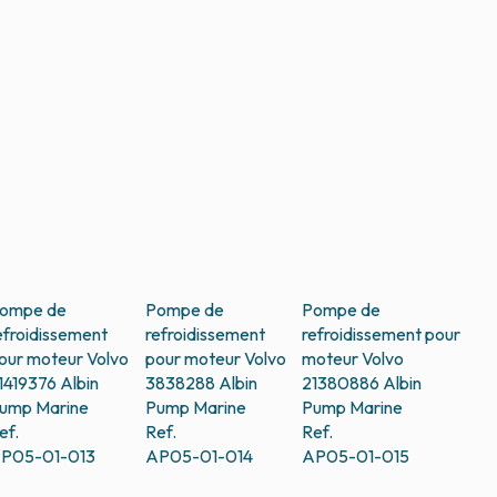
ompe de
Pompe de
Pompe de
efroidissement
refroidissement
refroidissement pour
our moteur Volvo
pour moteur Volvo
moteur Volvo
1419376
Albin
3838288
Albin
21380886
Albin
ump Marine
Pump Marine
Pump Marine
ef.
Ref.
Ref.
P05-01-013
AP05-01-014
AP05-01-015