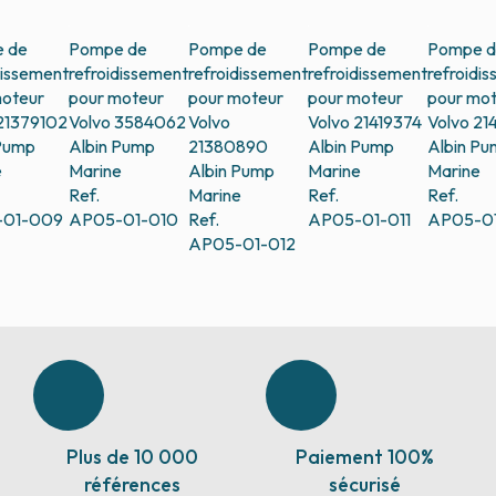
 de
Pompe de
Pompe de
Pompe de
Pompe 
dissement
refroidissement
refroidissement
refroidissement
refroidi
moteur
pour moteur
pour moteur
pour moteur
pour mo
21379102
Volvo 3584062
Volvo
Volvo 21419374
Volvo 21
 Pump
Albin Pump
21380890
Albin Pump
Albin P
e
Marine
Albin Pump
Marine
Marine
Ref.
Marine
Ref.
Ref.
-01-009
AP05-01-010
Ref.
AP05-01-011
AP05-01
AP05-01-012
Plus de 10 000
Paiement 100%
références
sécurisé