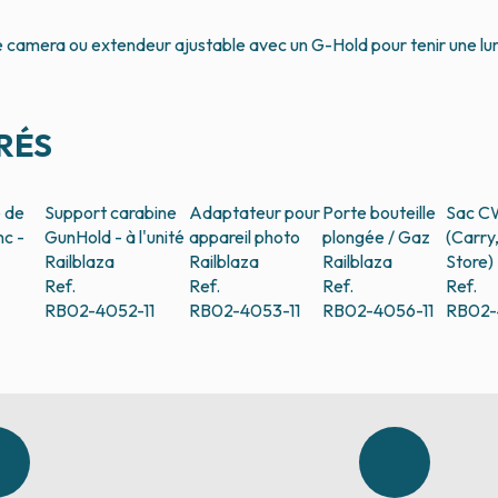
ge camera ou extendeur ajustable avec un G-Hold pour tenir une lu
RÉS
 de
Support carabine
Adaptateur pour
Porte bouteille
Sac C
nc -
GunHold - à l'unité
appareil photo
plongée / Gaz
(Carry
Railblaza
Railblaza
Railblaza
Store)
Ref.
Ref.
Ref.
Ref.
RB02-4052-11
RB02-4053-11
RB02-4056-11
RB02-