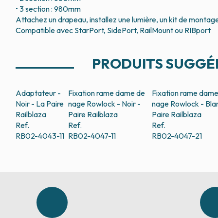
• 3 section : 980mm
Attachez un drapeau, installez une lumière, un kit de monta
Compatible avec StarPort, SidePort, RailMount ou RIBport
PRODUITS SUGGÉ
Adaptateur -
Fixation rame dame de
Fixation rame dame
Noir - La Paire
nage Rowlock - Noir -
nage Rowlock - Bla
Railblaza
Paire
Railblaza
Paire
Railblaza
Ref.
Ref.
Ref.
RB02-4043-11
RB02-4047-11
RB02-4047-21