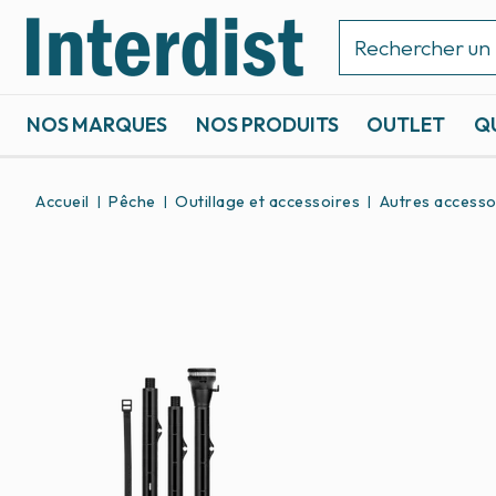
NOS MARQUES
NOS PRODUITS
OUTLET
Q
ACCASTILLAGE ET GRÉEMENT
SPORTS NAUTIQUES
Accueil
Pêche
Outillage et accessoires
Autres accessoi