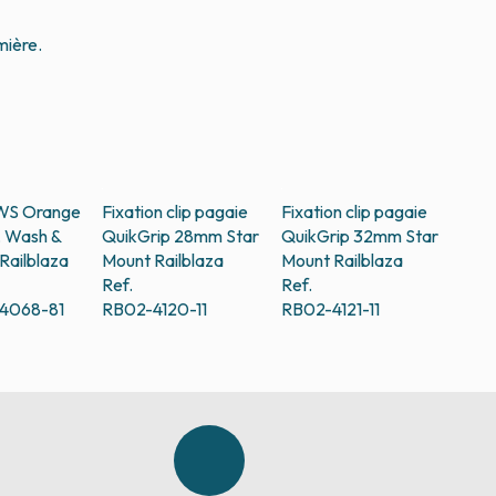
mière.
WS Orange
Fixation clip pagaie
Fixation clip pagaie
, Wash &
QuikGrip 28mm Star
QuikGrip 32mm Star
Railblaza
Mount
Railblaza
Mount
Railblaza
Ref.
Ref.
4068-81
RB02-4120-11
RB02-4121-11