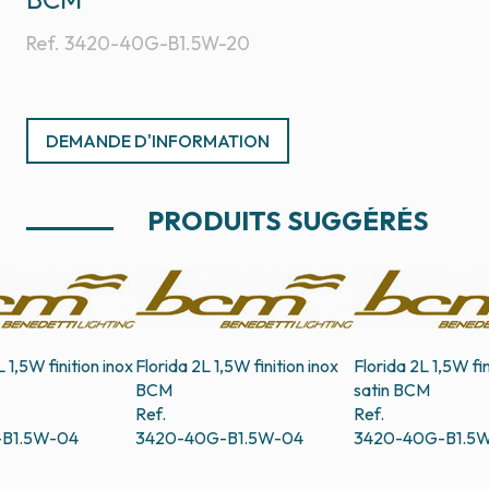
Ref.
3420-40G-B1.5W-20
DEMANDE D'INFORMATION
PRODUITS SUGGÉRÉS
 1,5W finition inox
Florida 2L 1,5W finition inox
Florida 2L 1,5W fin
BCM
satin
BCM
Ref.
Ref.
-B1.5W-04
3420-40G-B1.5W-04
3420-40G-B1.5