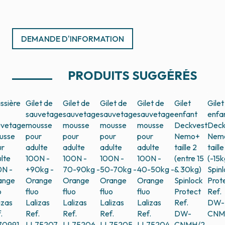
DEMANDE D'INFORMATION
PRODUITS SUGGÉRÉS
ssière
Gilet de
Gilet de
Gilet de
Gilet de
Gilet
Gilet
sauvetage
sauvetage
sauvetage
sauvetage
enfant
enfa
uvetage
mousse
mousse
mousse
mousse
Deckvest
Deck
usse
pour
pour
pour
pour
Nemo+
Nem
ur
adulte
adulte
adulte
adulte
taille 2
taille
lte
100N -
100N -
100N -
100N -
(entre 15
(-15k
0N -
+90kg -
70-90kg -
50-70kg -
40-50kg -
& 30kg)
Spin
ange
Orange
Orange
Orange
Orange
Spinlock
Prot
o
fluo
fluo
fluo
fluo
Protect
Ref.
izas
Lalizas
Lalizas
Lalizas
Lalizas
Ref.
DW-
.
Ref.
Ref.
Ref.
Ref.
DW-
CNM
70991
LL75207
LL75206
LL75205
LL75204
CNMH/2