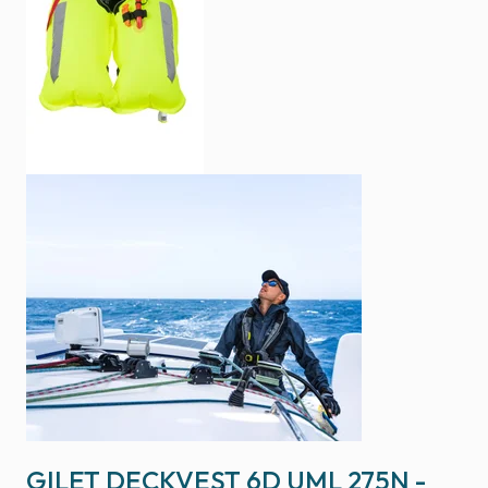
GILET DECKVEST 6D UML 275N -