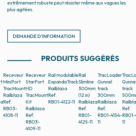
extrêmement robuste peut résister même aux vagues les
plus agitées.
DEMANDE D'INFORMATION
PRODUITS SUGGÉRÉS
Receveur
Receveur
Rail modulable
Rail
TracLoader
TracL
rt
MiniPort
StarPort
ExpandaTrack
Slimline
Gunnel
Gunne
TracMount
HD
Railblaza
300mm
track
track
Railblaza
TracMount
Ref.
(12 in)
300mm
500m
za
Ref.
Kit
RB01-4122-11
Railblaza
Railblaza
Railbl
RB03-
Railblaza
Ref.
Ref.
Ref.
4108-11
Ref.
RB01-
RB01-4154-
RB01-
RB03-
4125-11
11
11
4109-11