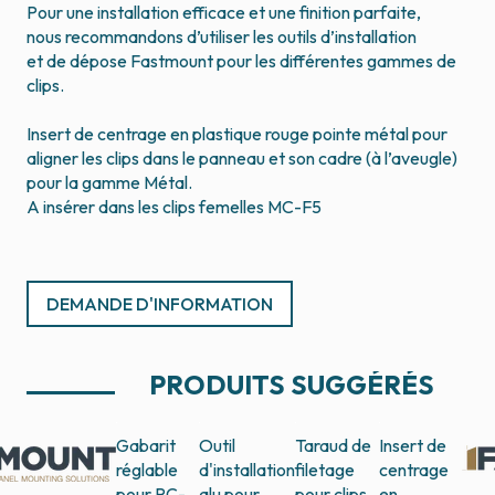
Pour une installation efficace et une finition parfaite,
nous recommandons d’utiliser les outils d’installation
et de dépose Fastmount pour les différentes gammes de
clips.
Insert de centrage en plastique rouge pointe métal pour
aligner les clips dans le panneau et son cadre (à l’aveugle)
pour la gamme Métal.
A insérer dans les clips femelles MC-F5
DEMANDE D'INFORMATION
PRODUITS SUGGÉRÉS
Gabarit
Outil
Taraud de
Insert de
réglable
d'installation
filetage
centrage
pour PC-
alu pour
pour clips
en