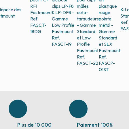
RF1
clips LP-F8
mâles
plastique
dépose des
Kit 
Fastmount
& LP-DF8 -
auto-
rouge
stmount
Sta
Ref.
Gamme
taraudeurs
pointe
Ref.
FASCT-
Low Profile
- Gamme
métal -
FAS
18DG
Fastmount
Standard
Gamme
Ref.
et Low
Standard
FASCT-19
Profile
et SLX
Fastmount
Fastmount
Ref.
Ref.
FASCT-22
FASCP-
01ST
Plus de 10 000
Paiement 100%