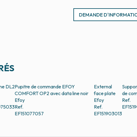
DEMANDE D'INFORMATI
RÉS
ine DL2
Pupitre de commande EFOY
External
Suppor
COMFORT OP2 avec data line noir
face plate
de com
Efoy
Efoy
Ref.
075033
Ref.
Ref.
EF151
EF151077057
EF151903013