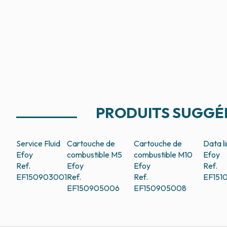
PRODUITS SUGGÉ
Service Fluid
Cartouche de
Cartouche de
Data l
Efoy
combustible M5
combustible M10
Efoy
Ref.
Efoy
Efoy
Ref.
EF150903001
Ref.
Ref.
EF151
EF150905006
EF150905008