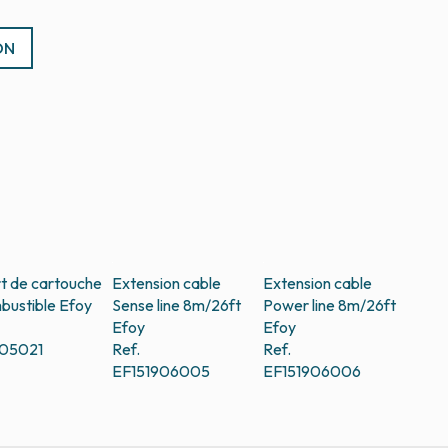
ON
t de cartouche
Extension cable
Extension cable
bustible
Efoy
Sense line 8m/26ft
Power line 8m/26ft
Efoy
Efoy
905021
Ref.
Ref.
EF151906005
EF151906006