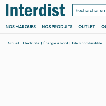
NOS MARQUES
NOS PRODUITS
OUTLET
Q
ACCASTILLAGE ET GRÉEMENT
SPORTS NAUTIQUES
Accueil
Électricité
Énergie à bord
Pile à combustible