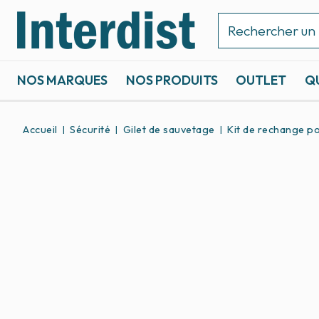
NOS MARQUES
NOS PRODUITS
OUTLET
Q
ACCASTILLAGE ET GRÉEMENT
SPORTS NAUTIQUES
Accueil
Sécurité
Gilet de sauvetage
Kit de rechange po