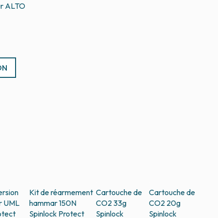
ON
ersion
Kit de réarmement
Cartouche de
Cartouche de
r UML
hammar 150N
CO2 33g
CO2 20g
otect
Spinlock Protect
Spinlock
Spinlock