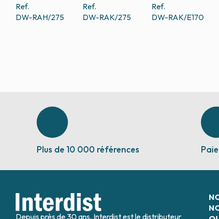
Ref.
Ref.
Ref.
DW-RAH/275
DW-RAK/275
DW-RAK/E170
Plus de 10 000 références
Paie
N
NO
Depuis près de 30 ans, Interdist est le distributeur
QU