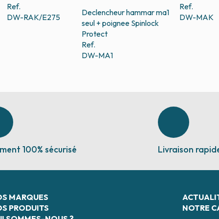
Ref.
Ref.
Declencheur hammar ma1
DW-RAK/E275
DW-MAK
seul + poignee
Spinlock
Protect
Ref.
DW-MA1
ment 100% sécurisé
Livraison rapid
OS MARQUES
ACTUALI
S PRODUITS
NOTRE C
I SOMMES-NOUS ?