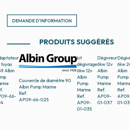
DEMANDE D'INFORMATION
PRODUITS SUGGÉRÉS
aptateur
kit
Dégivreur
Dégiv
 tuyau
dégivrage
6kw 12v
6kw 2
59
Albin
6kw 12v
Albin
Albin
ump
Albin
Pump
Pump
Couvercle de diamètre 90
rine
Pump
Marine
Marin
Albin Pump Marine
f.
Marine
Ref.
Ref.
Ref.
09-66-
Ref.
AP09-
AP09
AP09-66-025
24
AP09-
01-037
01-03
01-035