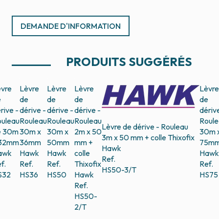
DEMANDE D'INFORMATION
PRODUITS SUGGÉRÉS
vre
Lèvre
Lèvre
Lèvre
Lèvre
e
de
de
de
de
rive -
dérive -
dérive -
dérive -
dériv
uleau
Rouleau
Rouleau
Rouleau
Roule
Lèvre de dérive - Rouleau
e 30m
30m x
30m x
2m x 50
30m 
3m x 50 mm + colle Thixofix
 32mm
36mm
50mm
mm +
75m
Hawk
awk
Hawk
Hawk
colle
Hawk
Ref.
f.
Ref.
Ref.
Thixofix
Ref.
HS50-3/T
S32
HS36
HS50
Hawk
HS75
Ref.
HS50-
2/T