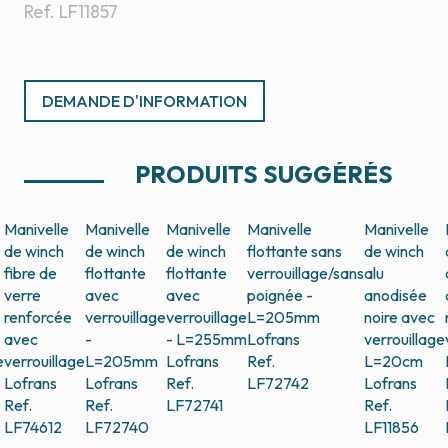
Ref.
LF11857
DEMANDE D'INFORMATION
PRODUITS SUGGÉRÉS
Manivelle
Manivelle
Manivelle
Manivelle
Manivelle
de winch
de winch
de winch
flottante sans
de winch
fibre de
flottante
flottante
verrouillage/sans
alu
verre
avec
avec
poignée -
anodisée
renforcée
verrouillage
verrouillage
L=205mm
noire avec
avec
-
- L=255mm
Lofrans
verrouillage
e
verrouillage
L=205mm
Lofrans
Ref.
L=20cm
Lofrans
Lofrans
Ref.
LF72742
Lofrans
Ref.
Ref.
LF72741
Ref.
LF74612
LF72740
LF11856