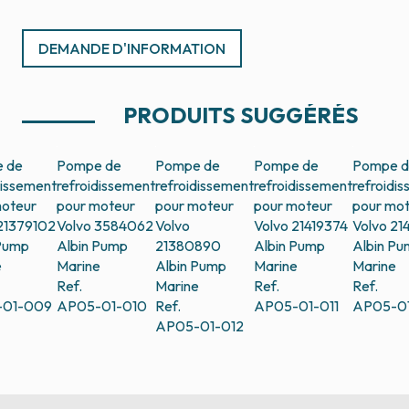
DEMANDE D'INFORMATION
PRODUITS SUGGÉRÉS
 de
Pompe de
Pompe de
Pompe de
Pompe 
dissement
refroidissement
refroidissement
refroidissement
refroidi
moteur
pour moteur
pour moteur
pour moteur
pour mo
21379102
Volvo 3584062
Volvo
Volvo 21419374
Volvo 21
 Pump
Albin Pump
21380890
Albin Pump
Albin P
e
Marine
Albin Pump
Marine
Marine
Ref.
Marine
Ref.
Ref.
-01-009
AP05-01-010
Ref.
AP05-01-011
AP05-01
AP05-01-012