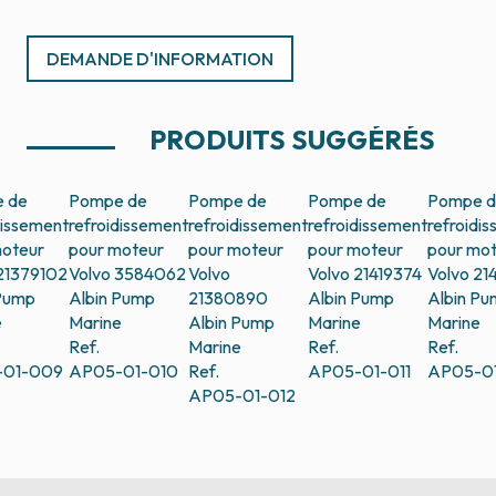
DEMANDE D'INFORMATION
PRODUITS SUGGÉRÉS
 de
Pompe de
Pompe de
Pompe de
Pompe 
dissement
refroidissement
refroidissement
refroidissement
refroidi
moteur
pour moteur
pour moteur
pour moteur
pour mo
21379102
Volvo 3584062
Volvo
Volvo 21419374
Volvo 21
 Pump
Albin Pump
21380890
Albin Pump
Albin P
e
Marine
Albin Pump
Marine
Marine
Ref.
Marine
Ref.
Ref.
-01-009
AP05-01-010
Ref.
AP05-01-011
AP05-01
AP05-01-012