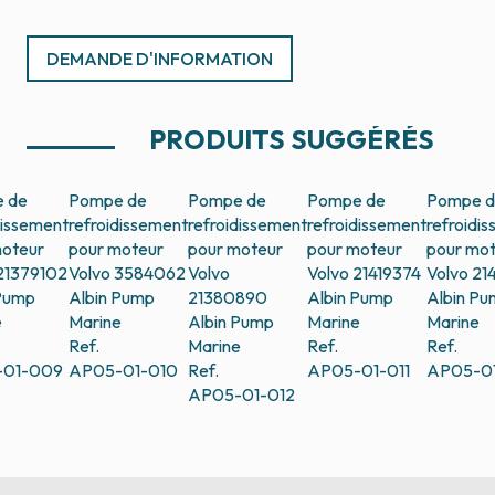
DEMANDE D'INFORMATION
PRODUITS SUGGÉRÉS
 de
Pompe de
Pompe de
Pompe de
Pompe 
dissement
refroidissement
refroidissement
refroidissement
refroidi
moteur
pour moteur
pour moteur
pour moteur
pour mo
21379102
Volvo 3584062
Volvo
Volvo 21419374
Volvo 21
 Pump
Albin Pump
21380890
Albin Pump
Albin P
e
Marine
Albin Pump
Marine
Marine
Ref.
Marine
Ref.
Ref.
-01-009
AP05-01-010
Ref.
AP05-01-011
AP05-01
AP05-01-012