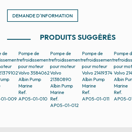
DEMANDE D'INFORMATION
PRODUITS SUGGÉRÉS
 de
Pompe de
Pompe de
Pompe de
Pompe 
dissement
refroidissement
refroidissement
refroidissement
refroidi
moteur
pour moteur
pour moteur
pour moteur
pour mo
21379102
Volvo 3584062
Volvo
Volvo 21419374
Volvo 21
 Pump
Albin Pump
21380890
Albin Pump
Albin P
e
Marine
Albin Pump
Marine
Marine
Ref.
Marine
Ref.
Ref.
-01-009
AP05-01-010
Ref.
AP05-01-011
AP05-01
AP05-01-012