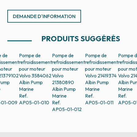
DEMANDE D'INFORMATION
PRODUITS SUGGÉRÉS
 de
Pompe de
Pompe de
Pompe de
Pompe 
dissement
refroidissement
refroidissement
refroidissement
refroidi
moteur
pour moteur
pour moteur
pour moteur
pour mo
21379102
Volvo 3584062
Volvo
Volvo 21419374
Volvo 21
 Pump
Albin Pump
21380890
Albin Pump
Albin P
e
Marine
Albin Pump
Marine
Marine
Ref.
Marine
Ref.
Ref.
-01-009
AP05-01-010
Ref.
AP05-01-011
AP05-01
AP05-01-012