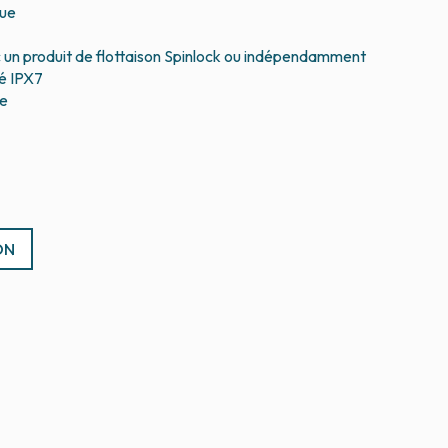
eue
c un produit de flottaison Spinlock ou indépendamment
é IPX7
he
ON