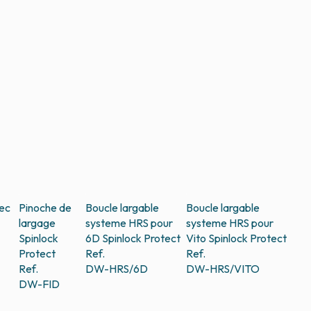
ec
Pinoche de
Boucle largable
Boucle largable
largage
systeme HRS pour
systeme HRS pour
Spinlock
6D
Spinlock Protect
Vito
Spinlock Protect
Protect
Ref.
Ref.
Ref.
DW-HRS/6D
DW-HRS/VITO
DW-FID