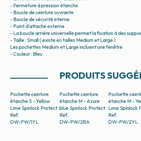
- Fermeture à pression étanche
- Boucle de ceinture ouvrante
- Boucle de sécurité interne
- Point d'attache externe
- La boucle arrière universelle permet la fixation à des suppo
- Taille : Small ( existe en tailles Medium et Large )
Les pochettes Medium et Large incluent une fenêtre
PRODUITS SUGGÉ
Pochette ceinture
Pochette ceinture
Pochette ceint
étanche S - Yellow
étanche M - Azure
étanche M - Ye
Lime
Spinlock Protect
blue
Spinlock Protect
Lime
Spinlock 
Ref.
Ref.
Ref.
DW-PW/1YL
DW-PW/2BA
DW-PW/2YL