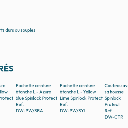
rts durs ou souples
RÉS
ure
Pochette ceinture
Pochette ceinture
Couteau av
llow
étanche L - Azure
étanche L - Yellow
sa housse
Protect
blue
Spinlock Protect
Lime
Spinlock Protect
Spinlock
Ref.
Ref.
Protect
DW-PW/3BA
DW-PW/3YL
Ref.
DW-CTR