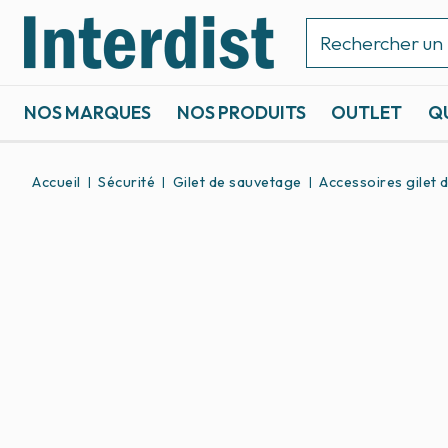
NOS MARQUES
NOS PRODUITS
OUTLET
Q
ACCASTILLAGE ET GRÉEMENT
SPORTS NAUTIQUES
Accueil
Sécurité
Gilet de sauvetage
Accessoires gilet 