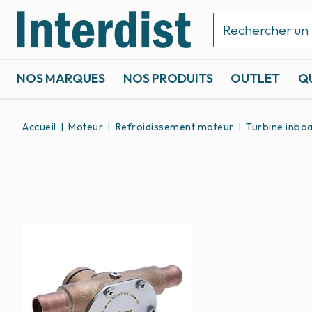
NOS MARQUES
NOS PRODUITS
OUTLET
Q
ACCASTILLAGE ET GRÉEMENT
SPORTS NAUTIQUES
Accueil
Moteur
Refroidissement moteur
Turbine inbo