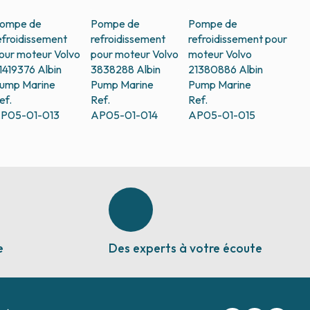
ompe de
Pompe de
Pompe de
efroidissement
refroidissement
refroidissement pour
our moteur Volvo
pour moteur Volvo
moteur Volvo
1419376
Albin
3838288
Albin
21380886
Albin
ump Marine
Pump Marine
Pump Marine
ef.
Ref.
Ref.
P05-01-013
AP05-01-014
AP05-01-015
e
Des experts à votre écoute