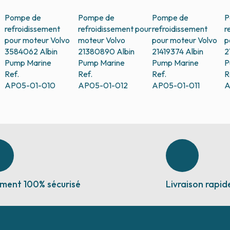
Pompe de
Pompe de
Pompe de
P
refroidissement
refroidissement pour
refroidissement
r
pour moteur Volvo
moteur Volvo
pour moteur Volvo
p
3584062
Albin
21380890
Albin
21419374
Albin
2
Pump Marine
Pump Marine
Pump Marine
P
Ref.
Ref.
Ref.
R
AP05-01-010
AP05-01-012
AP05-01-011
A
ment 100% sécurisé
Livraison rapid