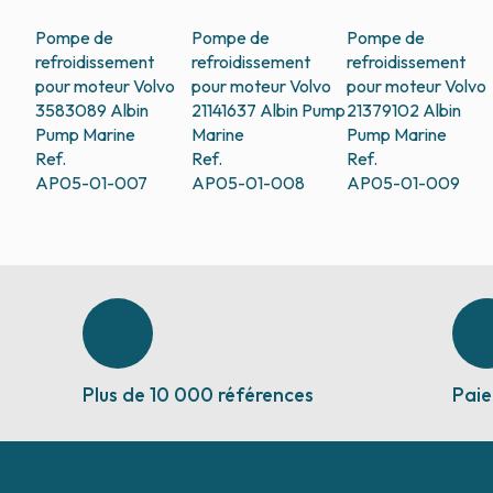
Pompe de
Pompe de
Pompe de
refroidissement
refroidissement
refroidissement
pour moteur Volvo
pour moteur Volvo
pour moteur Volvo
3583089
Albin
21141637
Albin Pump
21379102
Albin
Pump Marine
Marine
Pump Marine
Ref.
Ref.
Ref.
AP05-01-007
AP05-01-008
AP05-01-009
Plus de 10 000 références
Paie