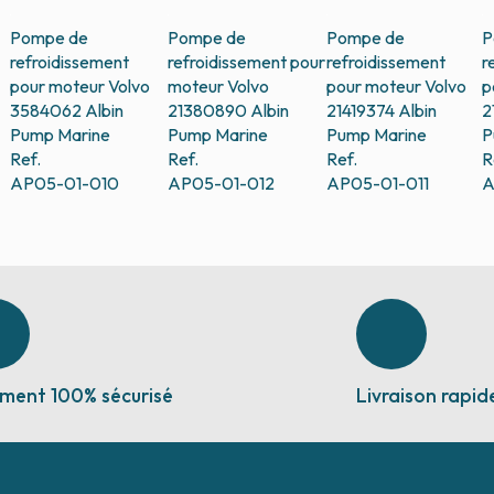
Pompe de
Pompe de
Pompe de
P
refroidissement
refroidissement pour
refroidissement
r
pour moteur Volvo
moteur Volvo
pour moteur Volvo
p
3584062
Albin
21380890
Albin
21419374
Albin
2
Pump Marine
Pump Marine
Pump Marine
P
Ref.
Ref.
Ref.
R
AP05-01-010
AP05-01-012
AP05-01-011
A
ment 100% sécurisé
Livraison rapid