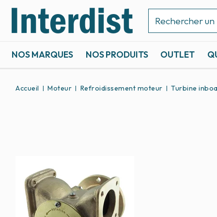
NOS MARQUES
NOS PRODUITS
OUTLET
Q
ACCASTILLAGE ET GRÉEMENT
SPORTS NAUTIQUES
Accueil
Moteur
Refroidissement moteur
Turbine inbo