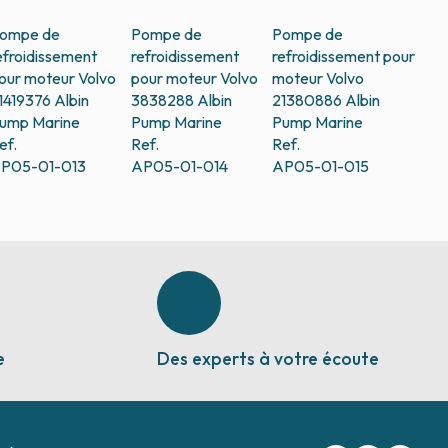
ompe de
Pompe de
Pompe de
efroidissement
refroidissement
refroidissement pour
our moteur Volvo
pour moteur Volvo
moteur Volvo
1419376
Albin
3838288
Albin
21380886
Albin
ump Marine
Pump Marine
Pump Marine
ef.
Ref.
Ref.
P05-01-013
AP05-01-014
AP05-01-015
e
Des experts à votre écoute