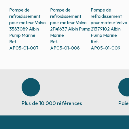
Pompe de
Pompe de
Pompe de
refroidissement
refroidissement
refroidissement
pour moteur Volvo
pour moteur Volvo
pour moteur Volvo
3583089
Albin
21141637
Albin Pump
21379102
Albin
Pump Marine
Marine
Pump Marine
Ref.
Ref.
Ref.
AP05-01-007
AP05-01-008
AP05-01-009
Plus de 10 000 références
Paie