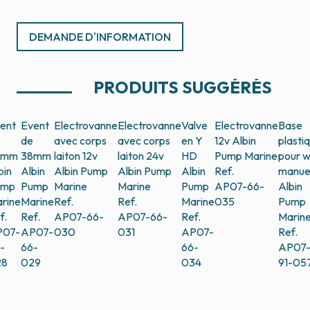
DEMANDE D'INFORMATION
PRODUITS SUGGÉRÉS
ent
Event
Electrovanne
Electrovanne
Valve
Electrovanne
Base
de
avec corps
avec corps
en Y
12v
Albin
plasti
5mm
38mm
laiton 12v
laiton 24v
HD
Pump Marine
pour 
bin
Albin
Albin Pump
Albin Pump
Albin
Ref.
manue
ump
Pump
Marine
Marine
Pump
AP07-66-
Albin
rine
Marine
Ref.
Ref.
Marine
035
Pump
f.
Ref.
AP07-66-
AP07-66-
Ref.
Marin
P07-
AP07-
030
031
AP07-
Ref.
-
66-
66-
AP07
28
029
034
91-05