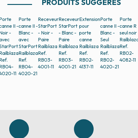
PRODUITS SUGGÉRÉS
Porte
Porte
Receveur
Receveur
Extension
Porte
Porte
canne II -
canne II -
StarPort
StarPort
pour
canne II -
canne R
Noir -
Blanc -
- Noir -
- Blanc -
porte
Blanc -
seul noir
avec
avec
Paire
Paire
canne
Seul
Railblaz
StarPort
StarPort
Railblaza
Railblaza
Railblaza
Railblaza
Ref.
Railblaza
Railblaza
Ref.
Ref.
Ref.
Ref.
RB02-
Ref.
Ref.
RB03-
RB03-
RB02-
RB02-
4082-11
RB04-
RB04-
4001-11
4001-21
4137-11
4020-21
4020-11
4020-21