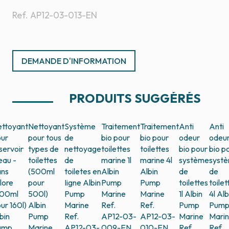
Ref.
AP12-03-013-EN
DEMANDE D'INFORMATION
PRODUITS SUGGÉRÉS
ttoyant
Nettoyant
Système
Traitement
Traitement
Anti
Anti
ur
pour tous
de
bio pour
bio pour
odeur
odeu
servoir
types de
nettoyage
toilettes
toilettes
bio pour
bio p
eau -
toilettes
de
marine 1l
marine 4l
système
syst
ans
(500ml
toiletes en
Albin
Albin
de
de
lore
pour
Iigne
Albin
Pump
Pump
toilettes
toilet
500ml
500l)
Pump
Marine
Marine
1l
Albin
4l
Alb
ur 160l)
Albin
Marine
Ref.
Ref.
Pump
Pum
bin
Pump
Ref.
AP12-03-
AP12-03-
Marine
Mari
ump
Marine
AP12-03-
009-EN
010-EN
Ref.
Ref.