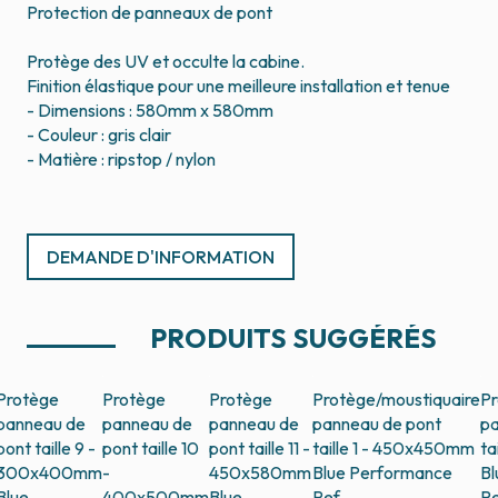
Protection de panneaux de pont
Protège des UV et occulte la cabine.
Finition élastique pour une meilleure installation et tenue
- Dimensions : 580mm x 580mm
- Couleur : gris clair
- Matière : ripstop / nylon
DEMANDE D'INFORMATION
PRODUITS SUGGÉRÉS
Protège
Protège
Protège
Protège/moustiquaire
Pr
panneau de
panneau de
panneau de
panneau de pont
pa
pont taille 9 -
pont taille 10
pont taille 11 -
taille 1 - 450x450mm
ta
300x400mm
-
450x580mm
Blue Performance
Bl
Blue
400x500mm
Blue
Ref.
Re