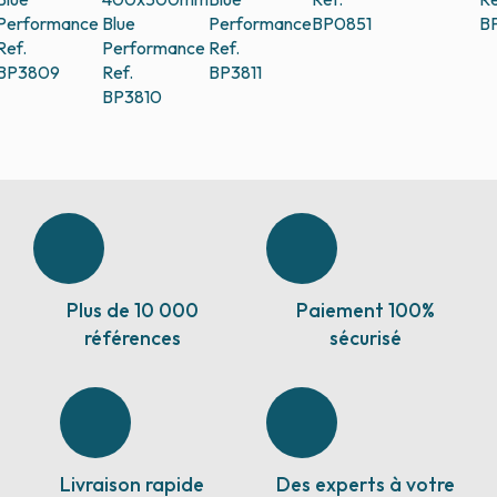
Performance
Blue
Performance
BP0851
B
Ref.
Performance
Ref.
BP3809
Ref.
BP3811
BP3810
Plus de 10 000
Paiement 100%
références
sécurisé
Livraison rapide
Des experts à votre