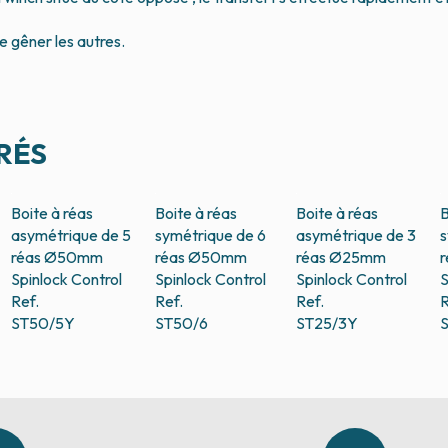
e gêner les autres.
RÉS
Boite à réas
Boite à réas
Boite à réas
B
asymétrique de 5
symétrique de 6
asymétrique de 3
s
réas Ø50mm
réas Ø50mm
réas Ø25mm
Spinlock Control
Spinlock Control
Spinlock Control
S
Ref.
Ref.
Ref.
R
ST50/5Y
ST50/6
ST25/3Y