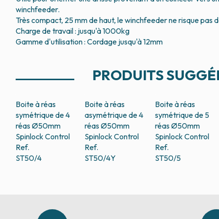
winchfeeder.
Très compact, 25 mm de haut, le winchfeeder ne risque pas d
Charge de travail : jusqu'à 1000kg
Gamme d'utilisation : Cordage jusqu'à 12mm
PRODUITS SUGGÉ
Boite à réas
Boite à réas
Boite à réas
symétrique de 4
asymétrique de 4
symétrique de 5
réas Ø50mm
réas Ø50mm
réas Ø50mm
Spinlock Control
Spinlock Control
Spinlock Control
Ref.
Ref.
Ref.
ST50/4
ST50/4Y
ST50/5