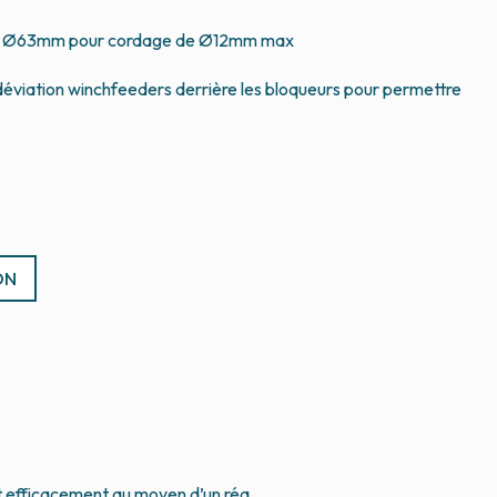
ium Ø63mm pour cordage de Ø12mm max
 déviation winchfeeders derrière les bloqueurs pour permettre
ON
 et efficacement au moyen d’un réa