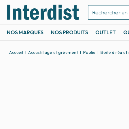
NOS MARQUES
NOS PRODUITS
OUTLET
Q
ACCASTILLAGE ET GRÉEMENT
SPORTS NAUTIQUES
Accueil
Accastillage et gréement
Poulie
Boite à réa et