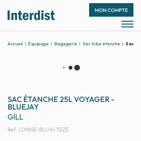
MON COMPTE
Accueil
Équipage
Bagagerie
Sac tube étanche
Sac ét
SAC ÉTANCHE 25L VOYAGER -
BLUEJAY
GILL
Ref.
L096SE-BLU41-1SIZE