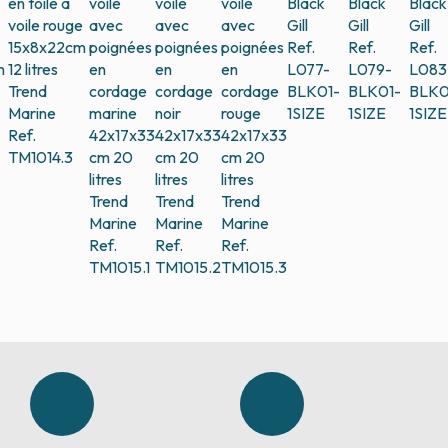
en toile à
voile
voile
voile
Black
Black
Black
voile rouge
avec
avec
avec
Gill
Gill
Gill
15x8x22cm
poignées
poignées
poignées
Ref.
Ref.
Ref.
m
12 litres
en
en
en
L077-
L079-
L083
Trend
cordage
cordage
cordage
BLK01-
BLK01-
BLK0
Marine
marine
noir
rouge
1SIZE
1SIZE
1SIZE
Ref.
42x17x33
42x17x33
42x17x33
TM1014.3
cm 20
cm 20
cm 20
litres
litres
litres
Trend
Trend
Trend
Marine
Marine
Marine
Ref.
Ref.
Ref.
TM1015.1
TM1015.2
TM1015.3