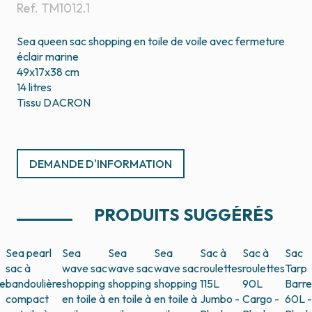
Ref.
TM1012.1
Sea queen sac shopping en toile de voile avec fermeture
éclair marine
49x17x38 cm
14 litres
Tissu DACRON
DEMANDE D'INFORMATION
PRODUITS SUGGÉRÉS
Sea pearl
Sea
Sea
Sea
Sac à
Sac à
Sac
sac à
wave sac
wave sac
wave sac
roulettes
roulettes
Tarp
re
bandoulière
shopping
shopping
shopping
115L
90L
Barre
compact
en toile à
en toile à
en toile à
Jumbo -
Cargo -
60L -