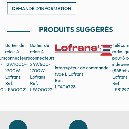
DEMANDE D'INFORMATION
PRODUITS SUGGÉRÉS
Boitier de
Boitier de
Téléco
relais 4
relais 4
radio-g
urs
connecteurs
connecteurs
pour 8 
-
12V/1000-
24V/500-
indepen
Interrupteur de commande
1700W
1700W
(868mhz
type L
Lofrans
Lofrans
Lofrans
Lofrans
Ref.
Ref.
Ref.
Ref.
LF404728
20
LF600021
LF600022
LF31297