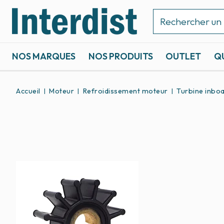
NOS MARQUES
NOS PRODUITS
OUTLET
Q
ACCASTILLAGE ET GRÉEMENT
SPORTS NAUTIQUES
Accueil
Moteur
Refroidissement moteur
Turbine inbo