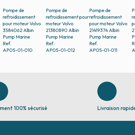
Pompe de
Pompe de
Pompe de
P
refroidissement
refroidissement pour
refroidissement
r
pour moteur Volvo
moteur Volvo
pour moteur Volvo
p
3584062
Albin
21380890
Albin
21419374
Albin
2
Pump Marine
Pump Marine
Pump Marine
P
Ref.
Ref.
Ref.
R
AP05-01-010
AP05-01-012
AP05-01-011
A
ment 100% sécurisé
Livraison rapid