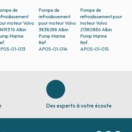
ompe de
Pompe de
Pompe de
efroidissement
refroidissement
refroidissement pour
our moteur Volvo
pour moteur Volvo
moteur Volvo
1419376
Albin
3838288
Albin
21380886
Albin
ump Marine
Pump Marine
Pump Marine
ef.
Ref.
Ref.
P05-01-013
AP05-01-014
AP05-01-015
e
Des experts à votre écoute