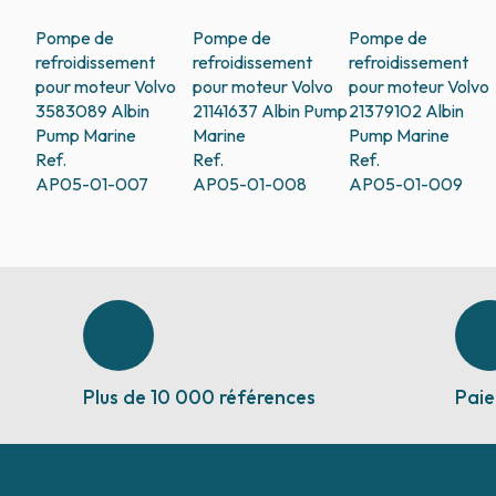
Pompe de
Pompe de
Pompe de
refroidissement
refroidissement
refroidissement
pour moteur Volvo
pour moteur Volvo
pour moteur Volvo
3583089
Albin
21141637
Albin Pump
21379102
Albin
Pump Marine
Marine
Pump Marine
Ref.
Ref.
Ref.
AP05-01-007
AP05-01-008
AP05-01-009
Plus de 10 000 références
Paie