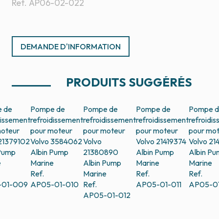
Ref.
AP06-02-022
DEMANDE D'INFORMATION
PRODUITS SUGGÉRÉS
 de
Pompe de
Pompe de
Pompe de
Pompe 
dissement
refroidissement
refroidissement
refroidissement
refroidi
moteur
pour moteur
pour moteur
pour moteur
pour mo
21379102
Volvo 3584062
Volvo
Volvo 21419374
Volvo 21
 Pump
Albin Pump
21380890
Albin Pump
Albin P
e
Marine
Albin Pump
Marine
Marine
Ref.
Marine
Ref.
Ref.
-01-009
AP05-01-010
Ref.
AP05-01-011
AP05-01
AP05-01-012