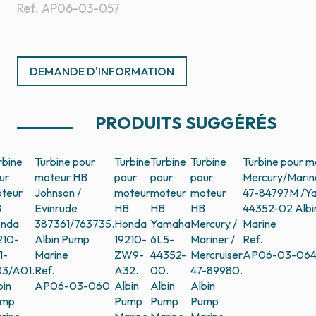
Ref.
AP06-03-057
DEMANDE D'INFORMATION
PRODUITS SUGGÉRÉS
rbine
Turbine pour
Turbine
Turbine
Turbine
Turbine pour m
ur
moteur HB
pour
pour
pour
Mercury/Marin
teur
Johnson /
moteur
moteur
moteur
47-84797M /Y
B
Evinrude
HB
HB
HB
44352-02
Alb
nda
387361/763735.
Honda
Yamaha
Mercury /
Marine
210-
Albin Pump
19210-
6L5-
Mariner /
Ref.
1-
Marine
ZW9-
44352-
Mercruiser
AP06-03-06
3/A01.
Ref.
A32.
00.
47-89980.
bin
AP06-03-060
Albin
Albin
Albin
ump
Pump
Pump
Pump