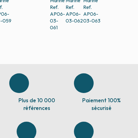
rine
Marine
Marine
Marine
f.
Ref.
Ref.
Ref.
P06-
AP06-
AP06-
AP06-
-059
03-
03-062
03-063
061
Plus de 10 000
Paiement 100%
références
sécurisé