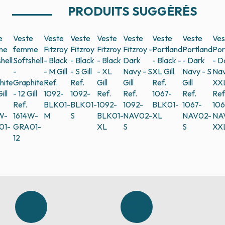
PRODUITS SUGGÉRÉS
e
Veste
Veste
Veste
Veste
Veste
Veste
Veste
Ves
me
femme
Fitzroy
Fitzroy
Fitzroy
Fitzroy -
Portland
Portland
Por
hell
Softshell
- Black
- Black
- Black
Dark
- Black -
- Dark
- D
-
- M
Gill
- S
Gill
- XL
Navy - S
XL
Gill
Navy - S
Nav
hite
Graphite
Ref.
Ref.
Gill
Gill
Ref.
Gill
XX
ill
- 12
Gill
1092-
1092-
Ref.
Ref.
1067-
Ref.
Ref
Ref.
BLK01-
BLK01-
1092-
1092-
BLK01-
1067-
106
W-
1614W-
M
S
BLK01-
NAV02-
XL
NAV02-
NA
01-
GRA01-
XL
S
S
XX
12